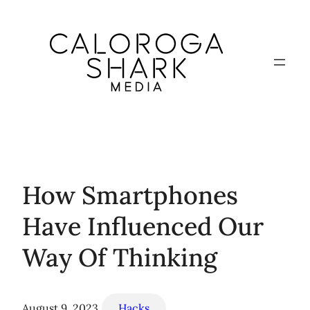
Skip
to
content
How Smartphones
Have Influenced Our
Way Of Thinking
August 9, 2023
Hacks